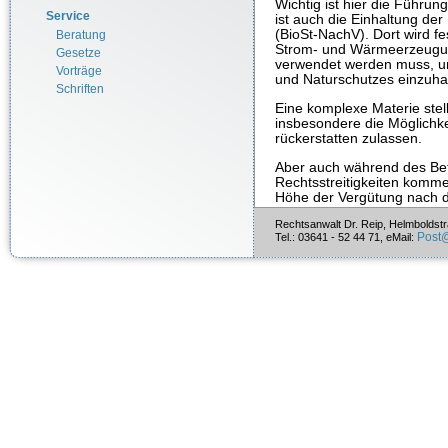
Wichtig ist hier die Führun
Service
ist auch die Einhaltung de
(BioSt-NachV). Dort wird fe
Beratung
Strom- und Wärmeerzeugung
Gesetze
verwendet werden muss, um
Vorträge
und Naturschutzes einzuha
Schriften
Eine komplexe Materie stel
insbesondere die Möglichke
rückerstatten zulassen.
Aber auch während des Bet
Rechtsstreitigkeiten komm
Höhe der Vergütung nach d
über Mängel an der Bioma
Rechtsanwalt Dr. Reip, Helmboldst
Post
Tel.: 03641 - 52 44 71, eMail:
Hinsichtlich des bei dem B
Geruchsproblems möchten 
Dezember 2010: Rechtlich
Geruchsbelästigung
verwei
Relevante Gesetzestexte