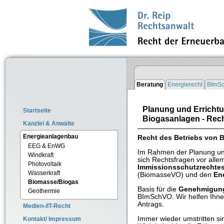
Beratung
Energierecht
BImSc
Planung und Erricht
Startseite
Biogasanlagen - Rec
Kanzlei & Anwälte
Energieanlagenbau
Recht des Betriebs von
EEG & EnWG
Im Rahmen der Planung und
Windkraft
sich Rechtsfragen vor all
Photovoltaik
Immissionsschutzrechte
Wasserkraft
(BiomasseVO) und den
En
Biomasse/Biogas
Basis für die
Genehmigun
Geothermie
BImSchVO. Wir helfen Ihne
Antrags.
Medien-/IT-Recht
Immer wieder umstritten si
Kontakt/ Impressum