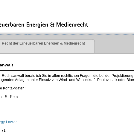
Recht der Erneuerbaren Energien & Medienrecht
sanwalt
er Rechtsanwalt berate ich Sie in allen rechtlichen Fragen, die bei der Projektier
ugenden Anlagen unter Einsatz von Wind- und Wasserkraft, Photovoltaik oder Biom
e Kontaktdaten:
ns S. Reip
gy-Law.de
4 71