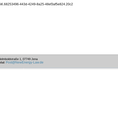
AK.68253496-443d-4249-8a25-48ef3af5e824.20c2
Helmboldstraße 1, 07749 Jena
Post@NewEnergy-Law.de
Mail: