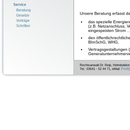
Service
Beratung
Unsere Beratung erfasst d
Gesetze
Vorträge
das spezielle Energi
Schriften
(z.B. Netzanschluss, V
eingespeisten Strom ...
den öffentlichrechtl
BImSchG, WHG,
Vertragsgestaltungen (
Generalunternehmerver
Rechtsanwalt Dr. Reip, Helmboldst
Post
Tel.: 03641 - 52 44 71, eMail: