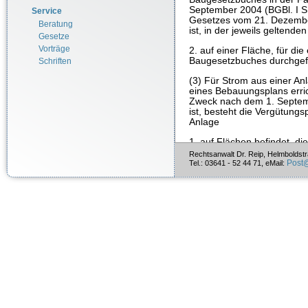
September 2004 (BGBl. I S. 
Service
Gesetzes vom 21. Dezembe
Beratung
ist, in der jeweils geltend
Gesetze
Vorträge
2. auf einer Fläche, für di
Baugesetzbuches durchgefüh
Schriften
(3) Für Strom aus einer An
eines Bebauungsplans erri
Zweck nach dem 1. Septemb
ist, besteht die Vergütungs
Anlage
1. auf Flächen befindet, d
Aufstellung oder Änderung 
Rechtsanwalt Dr. Reip, Helmboldst
waren,
Post
Tel.: 03641 - 52 44 71, eMail:
2. auf Konversionsflächen au
wohnungsbaulicher oder mil
3. auf Grünflächen befindet
vor dem 25. März 2010 be
sind und zum Zeitpunkt des
Änderung des Bebauungspl
als Ackerland genutzt wurd
genommen wurde oder
4. auf Flächen befindet, 
liegen, und sie in einer E
äußeren Rand der befestigt