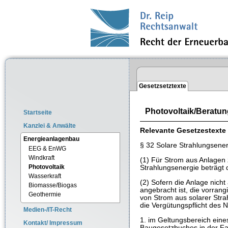
Gesetzsetztexte
Photovoltaik/Beratun
Startseite
Kanzlei & Anwälte
Relevante Gesetzestexte
Energieanlagenbau
§ 32 Solare Strahlungsene
EEG & EnWG
Windkraft
(1) Für Strom aus Anlagen
Photovoltaik
Strahlungsenergie beträgt 
Wasserkraft
(2) Sofern die Anlage nicht
Biomasse/Biogas
angebracht ist, die vorran
Geothermie
von Strom aus solarer Strah
die Vergütungspflicht des 
Medien-/IT-Recht
1. im Geltungsbereich ein
Kontakt/ Impressum
Baugesetzbuches in der F